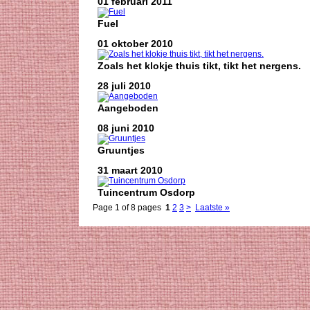
01 februari 2011
Fuel
01 oktober 2010
Zoals het klokje thuis tikt, tikt het nergens.
28 juli 2010
Aangeboden
08 juni 2010
Gruuntjes
31 maart 2010
Tuincentrum Osdorp
Page 1 of 8 pages
1
2
3
>
Laatste »