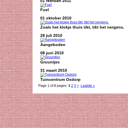
01 februari 2011
Fuel
01 oktober 2010
Zoals het klokje thuis tikt, tikt het nergens.
28 juli 2010
Aangeboden
08 juni 2010
Gruuntjes
31 maart 2010
Tuincentrum Osdorp
Page 1 of 8 pages
1
2
3
>
Laatste »