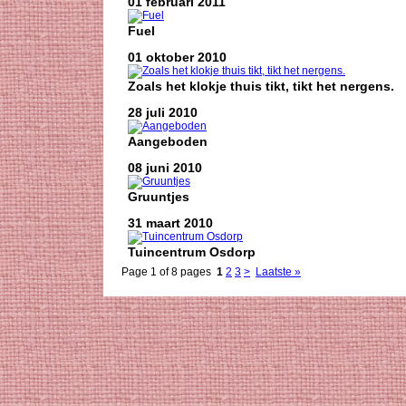
01 februari 2011
Fuel
01 oktober 2010
Zoals het klokje thuis tikt, tikt het nergens.
28 juli 2010
Aangeboden
08 juni 2010
Gruuntjes
31 maart 2010
Tuincentrum Osdorp
Page 1 of 8 pages
1
2
3
>
Laatste »