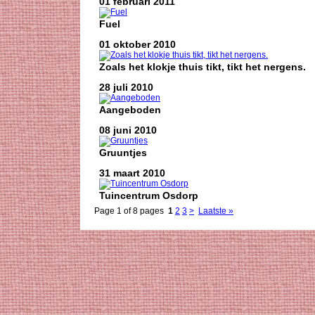
01 februari 2011
Fuel
01 oktober 2010
Zoals het klokje thuis tikt, tikt het nergens.
28 juli 2010
Aangeboden
08 juni 2010
Gruuntjes
31 maart 2010
Tuincentrum Osdorp
Page 1 of 8 pages
1
2
3
>
Laatste »