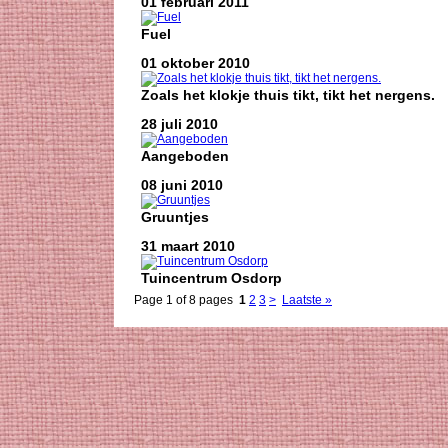
01 februari 2011
Fuel
01 oktober 2010
Zoals het klokje thuis tikt, tikt het nergens.
28 juli 2010
Aangeboden
08 juni 2010
Gruuntjes
31 maart 2010
Tuincentrum Osdorp
Page 1 of 8 pages
1
2
3
>
Laatste »