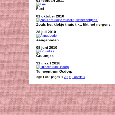
01 februari 2011
Fuel
01 oktober 2010
Zoals het klokje thuis tikt, tikt het nergens.
28 juli 2010
Aangeboden
08 juni 2010
Gruuntjes
31 maart 2010
Tuincentrum Osdorp
Page 1 of 8 pages
1
2
3
>
Laatste »