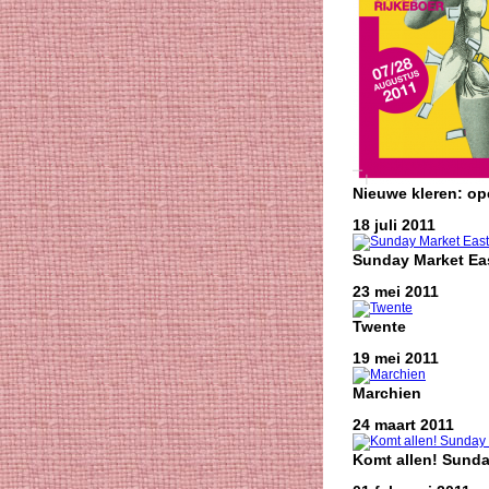
Nieuwe kleren: o
18 juli 2011
Sunday Market Eas
23 mei 2011
Twente
19 mei 2011
Marchien
24 maart 2011
Komt allen! Sunda