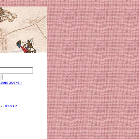
eerd zoeken
ion:
RSS 2.0