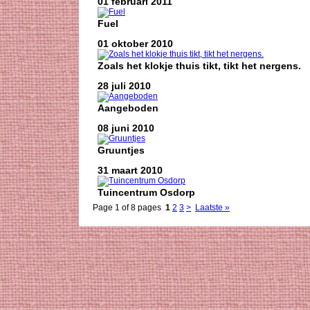
01 februari 2011
Fuel
01 oktober 2010
Zoals het klokje thuis tikt, tikt het nergens.
28 juli 2010
Aangeboden
08 juni 2010
Gruuntjes
31 maart 2010
Tuincentrum Osdorp
Page 1 of 8 pages
1
2
3
>
Laatste »