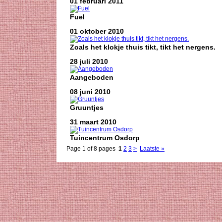
01 februari 2011
Fuel
01 oktober 2010
Zoals het klokje thuis tikt, tikt het nergens.
28 juli 2010
Aangeboden
08 juni 2010
Gruuntjes
31 maart 2010
Tuincentrum Osdorp
Page 1 of 8 pages
1
2
3
>
Laatste »