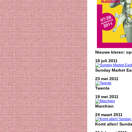
Nieuwe kleren: o
18 juli 2011
Sunday Market Eas
23 mei 2011
Twente
19 mei 2011
Marchien
24 maart 2011
Komt allen! Sunda