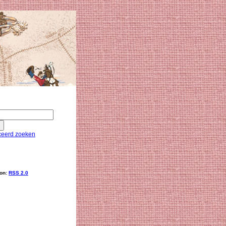
eerd zoeken
ion:
RSS 2.0