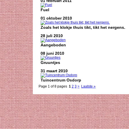
01 februari 2011
Fuel
01 oktober 2010
Zoals het klokje thuis tikt, tikt het nergens.
28 juli 2010
Aangeboden
08 juni 2010
Gruuntjes
31 maart 2010
Tuincentrum Osdorp
Page 1 of 8 pages
1
2
3
>
Laatste »