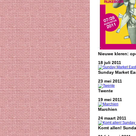
Nieuwe kleren: o
18 juli 2011
Sunday Market Eas
23 mei 2011
Twente
19 mei 2011
Marchien
24 maart 2011
Komt allen! Sunda