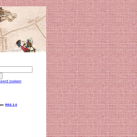
eerd zoeken
ion:
RSS 2.0