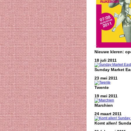
Nieuwe kleren: o
18 juli 2011
Sunday Market Eas
23 mei 2011
Twente
19 mei 2011
Marchien
24 maart 2011
Komt allen! Sunda