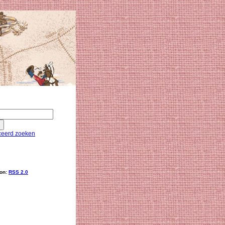
eerd zoeken
ion:
RSS 2.0