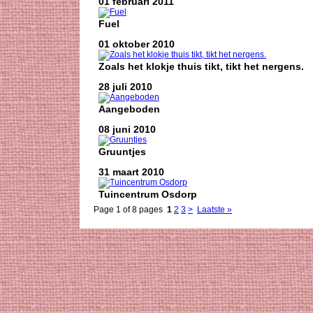
01 februari 2011
Fuel
01 oktober 2010
Zoals het klokje thuis tikt, tikt het nergens.
28 juli 2010
Aangeboden
08 juni 2010
Gruuntjes
31 maart 2010
Tuincentrum Osdorp
Page 1 of 8 pages
1
2
3
>
Laatste »