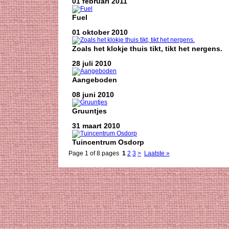
01 februari 2011
Fuel
01 oktober 2010
Zoals het klokje thuis tikt, tikt het nergens.
28 juli 2010
Aangeboden
08 juni 2010
Gruuntjes
31 maart 2010
Tuincentrum Osdorp
Page 1 of 8 pages
1
2
3
>
Laatste »