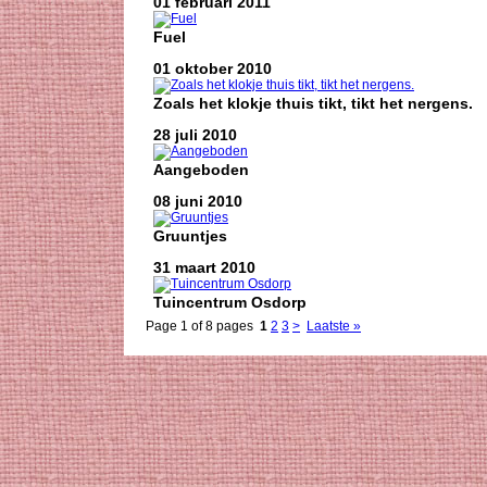
01 februari 2011
Fuel
01 oktober 2010
Zoals het klokje thuis tikt, tikt het nergens.
28 juli 2010
Aangeboden
08 juni 2010
Gruuntjes
31 maart 2010
Tuincentrum Osdorp
Page 1 of 8 pages
1
2
3
>
Laatste »