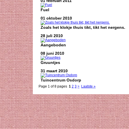
01 februari 2011
Fuel
01 oktober 2010
Zoals het klokje thuis tikt, tikt het nergens.
28 juli 2010
Aangeboden
08 juni 2010
Gruuntjes
31 maart 2010
Tuincentrum Osdorp
Page 1 of 8 pages
1
2
3
>
Laatste »