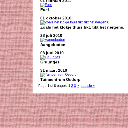
01 februari 2011
Fuel
01 oktober 2010
Zoals het klokje thuis tikt, tikt het nergens.
28 juli 2010
Aangeboden
08 juni 2010
Gruuntjes
31 maart 2010
Tuincentrum Osdorp
Page 1 of 8 pages
1
2
3
>
Laatste »