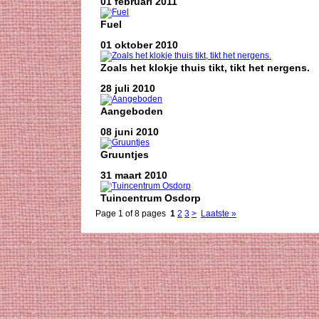
01 februari 2011
Fuel
01 oktober 2010
Zoals het klokje thuis tikt, tikt het nergens.
28 juli 2010
Aangeboden
08 juni 2010
Gruuntjes
31 maart 2010
Tuincentrum Osdorp
Page 1 of 8 pages
1
2
3
>
Laatste »