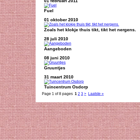
01 februari 2011
Fuel
01 oktober 2010
Zoals het klokje thuis tikt, tikt het nergens.
28 juli 2010
Aangeboden
08 juni 2010
Gruuntjes
31 maart 2010
Tuincentrum Osdorp
Page 1 of 8 pages
1
2
3
>
Laatste »