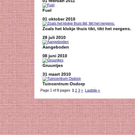
01 februari 2011
Fuel
01 oktober 2010
Zoals het klokje thuis tikt, tikt het nergens.
28 juli 2010
Aangeboden
08 juni 2010
Gruuntjes
31 maart 2010
Tuincentrum Osdorp
Page 1 of 8 pages
1
2
3
>
Laatste »